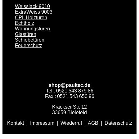
Weisslack 9010
ExtraWeiss 9003
CPL Holztüren
Echtholz
Wohnungstüren
Glastüren
Schiebetüren
Feuerschutz
shop@paultec.de
Tel.: 0521 543 879 86
Fax.: 0521 543 650 96
Krackser Str. 12
33659 Bielefeld
Kontakt
|
Impressum
|
Wiederruf
|
AGB
|
Datenschutz
V