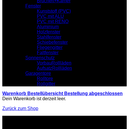
Brüchert+Kärner
Fenster
Kunststoff (PVC)
PVC mit ALU
PVC mit RENO
Aluminium
Holzfenster
Stahlfenster
Schiebefenster
Fliegengitter
Faltfenster
Sonnenschutz
VorbauRollläden
AufsatzRollläden
Garagentore
Rolltore
Rollgitter
Warenkorb
Bestellübersicht
Bestellung abgeschlossen
Dein Warenkorb ist derzeit leer.
Zurück zum Shop