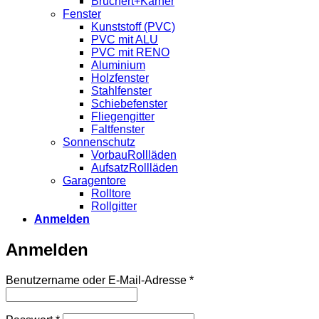
Brüchert+Kärner
Fenster
Kunststoff (PVC)
PVC mit ALU
PVC mit RENO
Aluminium
Holzfenster
Stahlfenster
Schiebefenster
Fliegengitter
Faltfenster
Sonnenschutz
VorbauRollläden
AufsatzRollläden
Garagentore
Rolltore
Rollgitter
Anmelden
Anmelden
Erforderlich
Benutzername oder E-Mail-Adresse
*
Erforderlich