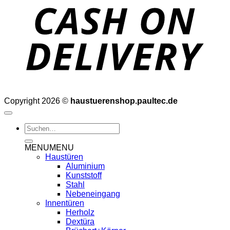
D
Copyright 2026 ©
haustuerenshop.paultec.de
Suchen
nach:
MENU
MENU
Haustüren
Aluminium
Kunststoff
Stahl
Nebeneingang
Innentüren
Herholz
Dextüra