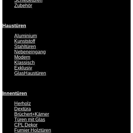
Schiebetüren
Zubehör
Haustüren
Aluminium
Kunststoff
Stahltüren
Nebeneingang
Modern
Klassisch
Exklusiv
GlasHaustüren
Innentüren
Herholz
Dextüra
Brüchert+Kärner
Türen mit Glas
CPL Dekor
Furnier Holztüren