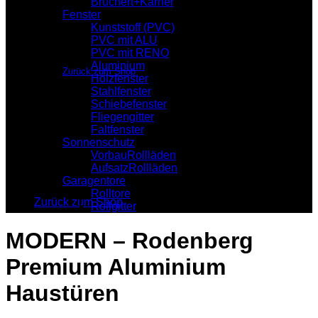
Brüchert+Kärner
Fenster
Kunststoff (PVC)
PVC mit ALU
Es befinden sich keine Produkte im Warenkorb.
PVC mit RENO
Aluminium
Zurück zum Shop
Holzfenster
Stahlfenster
Warenkorb
Schiebefenster
Fliegengitter
Faltfenster
Sonnenschutz
VorbauRollläden
AufsatzRollläden
Es befinden sich keine Produkte im Warenkorb.
Garagentore
Rolltore
Zurück zum Shop
Rollgitter
MODERN – Rodenberg
Premium Aluminium
Haustüren