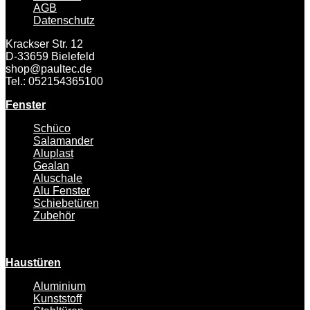
AGB
Datenschutz
Krackser Str. 12
D-33659 Bielefeld
shop@paultec.de
Tel.: 052154365100
Fenster
Schüco
Salamander
Aluplast
Gealan
Aluschale
Alu Fenster
Schiebetüren
Zubehör
Haustüren
Aluminium
Kunststoff