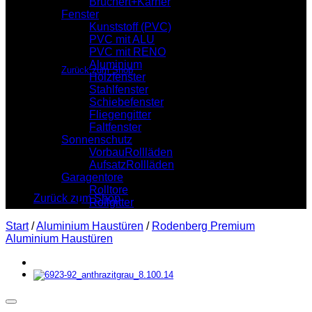
Brüchert+Kärner
Fenster
Kunststoff (PVC)
PVC mit ALU
Es befinden sich keine Produkte im Warenkorb.
PVC mit RENO
Aluminium
Zurück zum Shop
Holzfenster
Stahlfenster
Warenkorb
Schiebefenster
Fliegengitter
Faltfenster
Sonnenschutz
VorbauRollläden
AufsatzRollläden
Es befinden sich keine Produkte im Warenkorb.
Garagentore
Rolltore
Zurück zum Shop
Rollgitter
Start
/
Aluminium Haustüren
/
Rodenberg Premium
Aluminium Haustüren